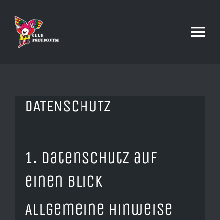
Zum
Inhalt
Tog
springen
Nav
HOME
DATENSCHUTZ
ÜBER UNS
DRINKS & FOOD
1. Datenschutz auf
einen Blick
LOCATION
Allgemeine Hinweise