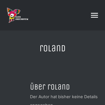
Zum
Inhalt
Tog
springen
Nav
HOME
roland
ÜBER UNS
DRINKS & FOOD
Über
roland
LOCATION
Der Autor hat bisher keine Details